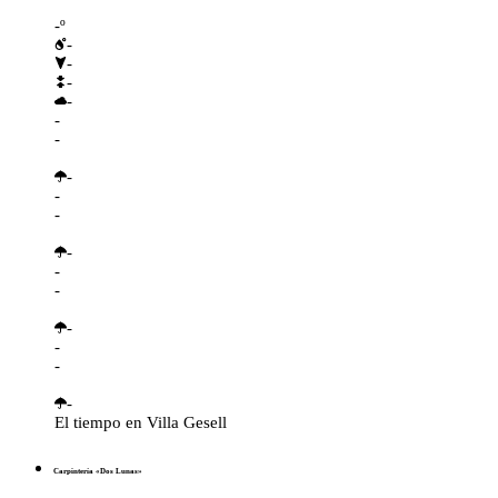
-º
-
-
-
-
-
-
-
-
-
-
-
-
-
-
-
-
El tiempo en Villa Gesell
Carpintería «Dos Lunas»