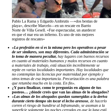
Pablo La Rama y Edgardo Ambrutis —»dos bestias de
playa», describe Marcelo—en un rescate en Barrio
Norte de Villa Gesell. «Fue espectacular, un atardecer
en que el mar era un infierno. Es uno de mis mejores
registros de rescates»
«La profesión en sí es la misma pero los operativos a pesar
de ser similares, son muy diferentes. Cada administración se
lo toma de manera peculiar,
hay lugares con buenos recursos
en cuanto al materiales humanos y malos recursos en cuanto
a materiales de trabajo, está situación increíblemente se
repite en
varias localidades importantes. Hay localidades que
no contemplan las licencias por maternidad por ejemplo y
otros temas de esa importancia. Precarización es una palabra
que retumba mucho en la costa. En fin».
¿Y para finalizar, como te preguntás en alguno de tus
posteos… ¿dónde creés que van las almas de lo ahogados?
«Las almas de los ahogados quedan sumergidas a la deriva
durante cierto tiempo sin tocar el lecho arenoso
, de hacerlo
corren el riesgo de hundirse al Inframundo, se asoman a la
superficie solamente las noches cerradas en que la luna está