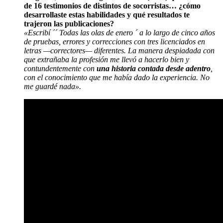
de 16 testimonios de distintos de socorristas… ¿cómo
desarrollaste estas habilidades y qué resultados te
trajeron las publicaciones?
«Escribí ´´ Todas las olas de enero ´ a lo largo de cinco años
de pruebas, errores y correcciones con tres licenciados en
letras —correctores— diferentes. La manera despiadada con
que extrañaba la profesión me llevó a hacerlo bien y
contundentemente con
una historia contada desde adentro
,
con el conocimiento que me había dado la experiencia. No
me guardé nada».