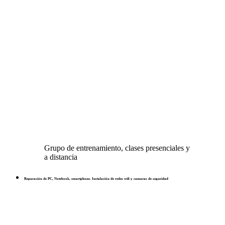
Grupo de entrenamiento, clases presenciales y
a distancia
Reparación de PC, Notebook, smartphone. Instalación de redes wifi y camaras de seguridad