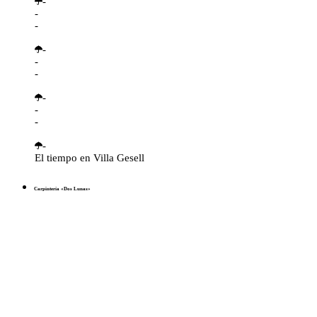
-
-
-
-
-
-
-
-
-
-
El tiempo en Villa Gesell
Carpintería «Dos Lunas»